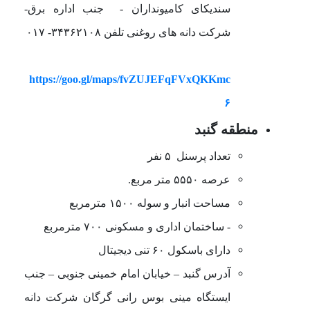
سندیکای کامیونداران - جنب اداره برق-
شرکت دانه های روغنی تلفن ۳۴۳۶۲۱۰۸- ۰۱۷
https://goo.gl/maps/fvZUJEFqFVxQKKmc
۶
منطقه گنبد
تعداد پرسنل ۵ نفر
عرصه ۵۵۵۰ متر مربع.
مساحت انبار و سوله ۱۵۰۰ مترمربع
- ساختمان اداری و مسکونی ۷۰۰ مترمربع
دارای باسکول ۶۰ تنی دیجیتال
آدرس گنبد
–
خیابان امام خمینی جنوبی
–
جنب
ایستگاه مینی بوس رانی گرگان شرکت دانه