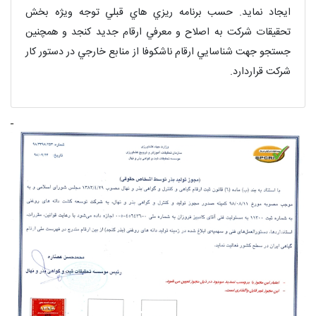
ايجاد نمايد. حسب برنامه ريزي هاي قبلي توجه ويژه بخش
تحقيقات شركت به اصلاح و معرفي ارقام جديد كنجد و همچنين
جستجو جهت شناسايي ارقام ناشكوفا از منابع خارجي در دستور كار
شركت قراردارد.
evious
Next