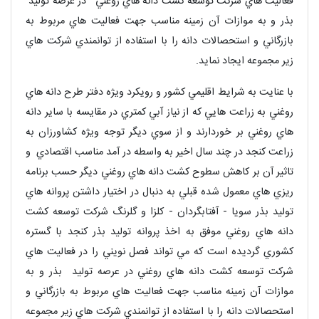
فعاليت هاي شركت توسعه كشت دانه هاي روغني در عرصه توليد
بذر و به موازات آن زمينه مناسب جهت فعاليت هاي مربوط به
بازرگاني و استحصالات دانه را با استفاده از توانمندي شركت هاي
زير مجموعه ايجاد نمايد.
با عنايت به شرايط اقليمي كشور و رويكرد ويژه دفتر طرح دانه هاي
روغني به زراعت هايي كه از نياز آبي كمتري در مقايسه با ساير دانه
هاي روغني بر خوردارند و از سوي ديگر توجه ويژه كشاورزان به
زراعت كنجد در چند سال اخير به واسطه در آمد مناسب اقتصادي و
تاثير آن بر كاهش سطوح كشت دانه هاي روغني ديگر حسب برنامه
ريزي هاي معمول شده قبلي به دنبال در اختيار داشتن پروانه هاي
توليد بذر سويا - آفتابگردان - كلزا و گلرنگ شركت توسعه كشت
دانه هاي روغني موفق به اخذ پروانه توليد بذر كنجد با گستره
كشوري گرديده است كه مي تواند فصل نويني را در فعاليت هاي
شركت توسعه كشت دانه هاي روغني در عرصه توليد بذر و به
موازات آن زمينه مناسب جهت فعاليت هاي مربوط به بازرگاني و
استحصالات دانه را با استفاده از توانمندي شركت هاي زير مجموعه