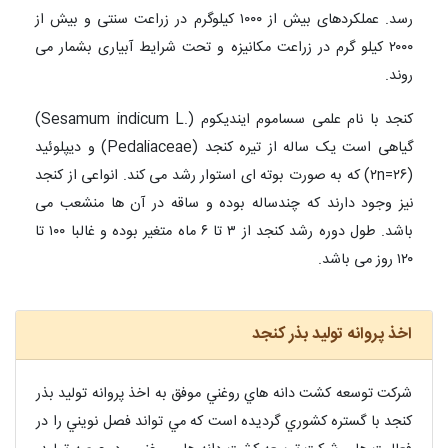
رسد. عملکردهای بیش از ۱۰۰۰ کیلوگرم در زراعت سنتی و بیش از
۲۰۰۰ کیلو گرم در زراعت مکانیزه و تحت شرایط آبیاری بشمار می
روند.
کنجد با نام علمی سساموم ایندیکوم (.Sesamum indicum L)
گیاهی است یک ساله از تیره کنجد (Pedaliaceae) و دیپلوئید
(۲n=۲۶) که به صورت بوته ای استوار رشد می کند. انواعی از کنجد
نیز وجود دارند که چندساله بوده و ساقه در آن ها منشعب می
باشد. طول دوره رشد کنجد از ۳ تا ۶ ماه متغیر بوده و غالبا ۱۰۰ تا
۱۲۰ روز می باشد.
اخذ پروانه تولید بذر کنجد
شركت توسعه كشت دانه هاي روغني موفق به اخذ پروانه توليد بذر
كنجد با گستره كشوري گرديده است كه مي تواند فصل نويني را در