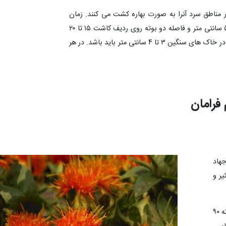
ناطق سرد آنرا به صورت بهاره کشت می کنند. زمان
مناسب برای کشت پائیزه گلرنگ مهر – آبان و برای کشت بهاره آن اوایل اردیبهشت خواهد بود و فاصله ردیف های کاشت بین ۴۰ تا ۵۰ سانتی متر و فاصله دو بوته روی ردیف کاشت ۱۵ تا ۲۰
سانتی متر است. عمق بذر گلرنگ در موقع کاشت متفاوت است و بستگی به بافت خاک دارد. عمق بذر در خاک های سبک شنی ۴ تا ۶ و در خاک های سنگین ۳ تا ۴ سانتی متر باید باشد. در هر
 فرامان
هاد
ر و
گلرنگ فرامان رقمي مقاوم به تنش خشکی، زودرس، با تیپ رشد بینابین، بی خار، دانه درشت، دارای گل های قرمز با متوسط ارتفاع بوته ۹۰