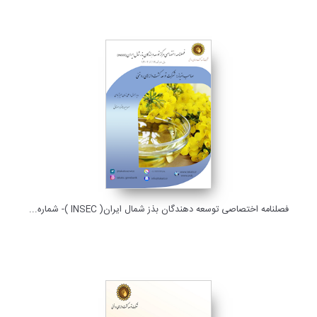
فصلنامه اختصاصی توسعه دهندگان بذر شمال ایران(INSEC) شماره ۱۳...
فصلنامه اختصاصی توسعه دهندگان بذز شمال ایران( INSEC )- شماره...