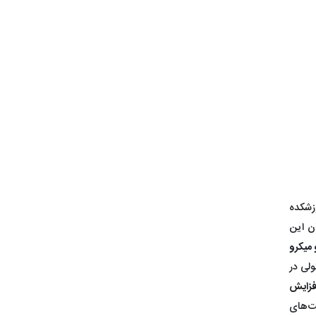
زشکده
ان این
 میکرو
ولی در
افزایش
یت‌های